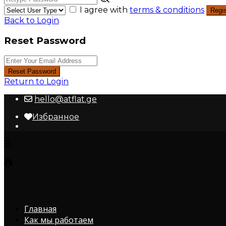
I agree with
terms & conditions
Regis
Back to Login
Reset Password
Reset Password
Return to Login
hello@atflat.ge
Избранное
Главная
Как мы работаем