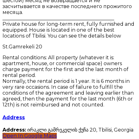
шестой) месяц не возвращается и не
засчитывается в качестве последнего прожитого
месяца.
_____________________________________________
Private house for long-term rent, fully furnished and
equipped. House is located in one of the best
locations of Tbilisi. You can see the details below
St.Gamrekeli 20
Rental conditions: All property (whatever it is:
apartment, house, or commercial space) owners
charge payment for the first and the last month of
rental period.
Normally, the rental period is 1 year. It is 6 months in
very rare occasions. In case of failure to fulfill the
conditions of the agreement and leaving earlier than
agreed, then the payment for the last month (6th or
12th) is not reimbursed and not counted.
Address
Address:
ირაკლი გამრეკელის ქუჩა 20, Tbilisi, Georgia
Open In Google Maps