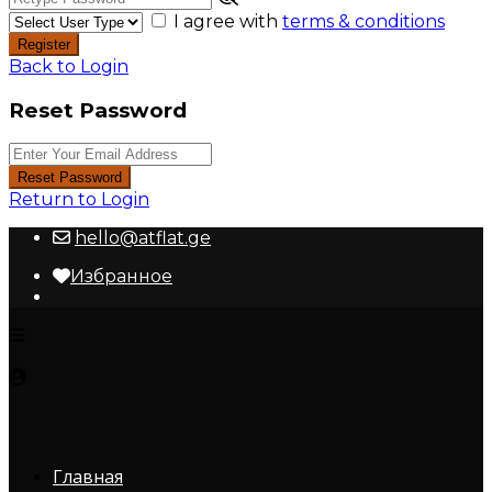
I agree with
terms & conditions
Register
Back to Login
Reset Password
Reset Password
Return to Login
hello@atflat.ge
Избранное
Главная