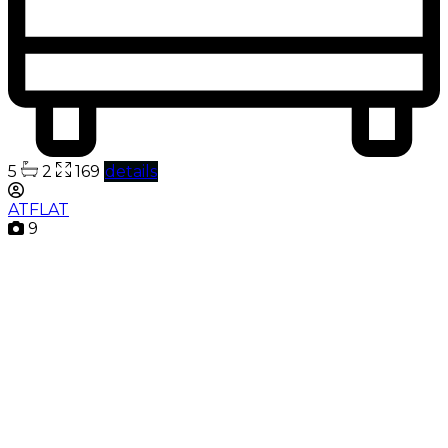
5
2
169
details
ATFLAT
9