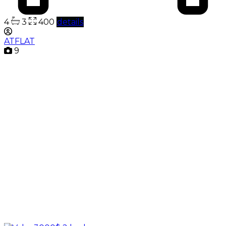
4
3
400
details
ATFLAT
9