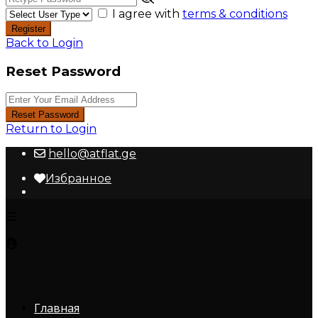
I agree with
terms & conditions
Register
Back to Login
Reset Password
Reset Password
Return to Login
hello@atflat.ge
Избранное
Главная