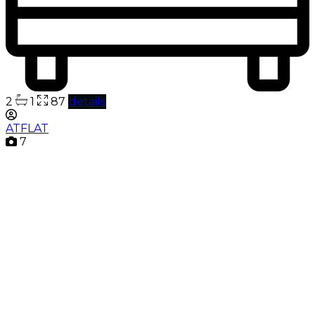
2
1
87
details
ATFLAT
7