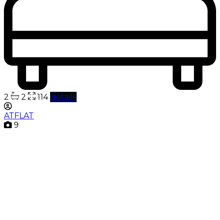
2
2
114
details
ATFLAT
9