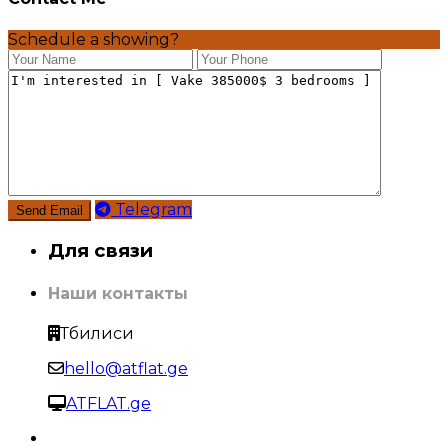
Schedule a showing?
Telegram
Для связи
Наши контакты
Тбилиси
hello@atflat.ge
ATFLAT.ge