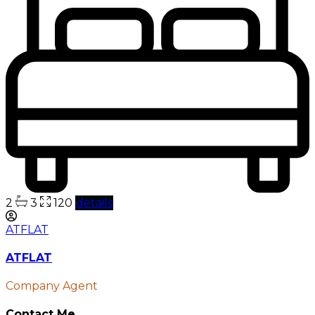
2
3
120
details
ATFLAT
ATFLAT
Company Agent
Contact Me