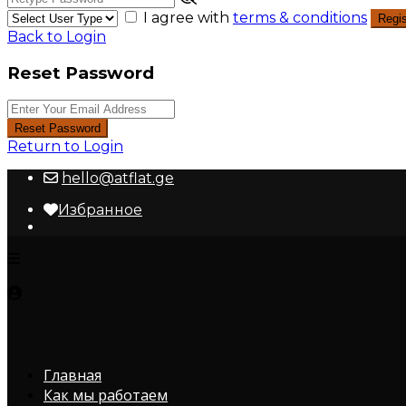
I agree with
terms & conditions
Regis
Back to Login
Reset Password
Reset Password
Return to Login
hello@atflat.ge
Избранное
Главная
Как мы работаем