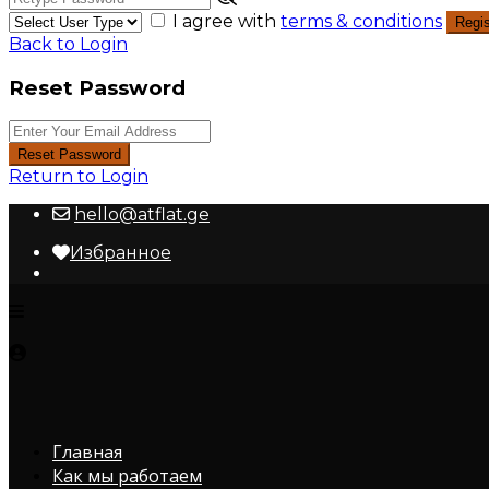
I agree with
terms & conditions
Regis
Back to Login
Reset Password
Reset Password
Return to Login
hello@atflat.ge
Избранное
Главная
Как мы работаем