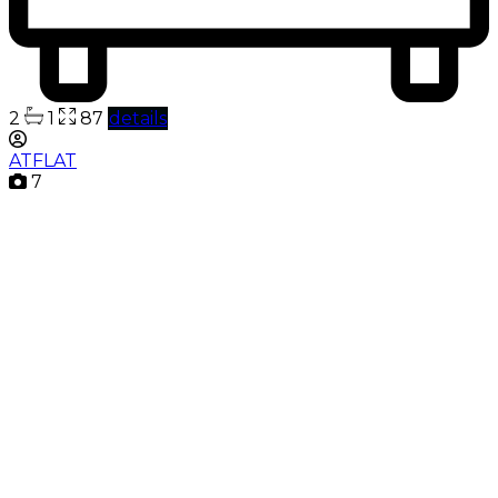
2
1
87
details
ATFLAT
7