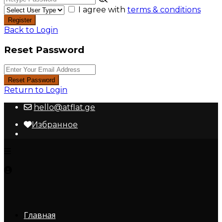
I agree with
terms & conditions
Register
Back to Login
Reset Password
Reset Password
Return to Login
hello@atflat.ge
Избранное
Главная