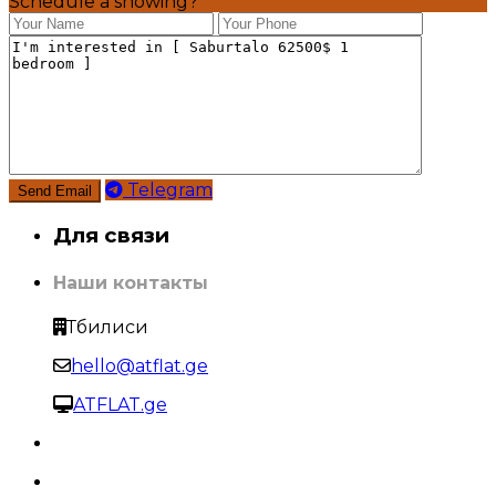
Schedule a showing?
Telegram
Для связи
Наши контакты
Тбилиси
hello@atflat.ge
ATFLAT.ge