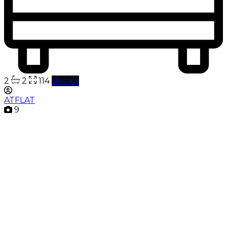
2
2
114
details
ATFLAT
9