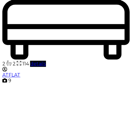
2
2
114
details
ATFLAT
9