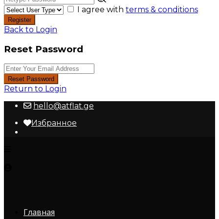
I agree with
terms & conditions
Register
Back to Login
Reset Password
Reset Password
Return to Login
hello@atflat.ge
Избранное
Главная