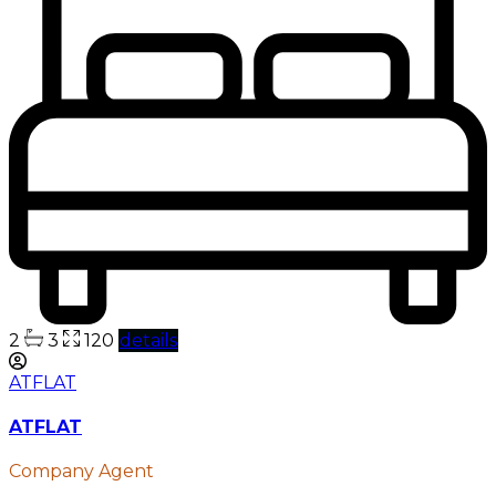
2
3
120
details
ATFLAT
ATFLAT
Company Agent