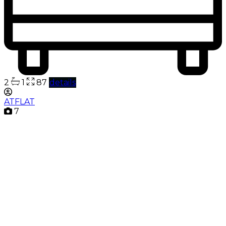
2
1
87
details
ATFLAT
7