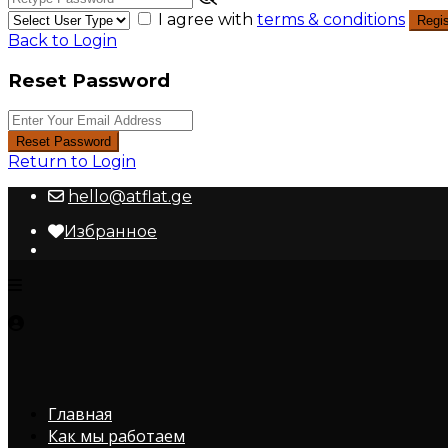
I agree with
terms & conditions
Regis
Back to Login
Reset Password
Reset Password
Return to Login
hello@atflat.ge
Избранное
Главная
Как мы работаем