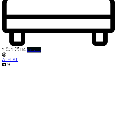
2
2
114
details
ATFLAT
9