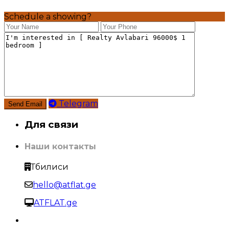
Schedule a showing?
Telegram
Для связи
Наши контакты
Тбилиси
hello@atflat.ge
ATFLAT.ge