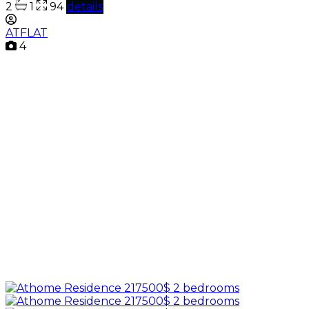
2
1
94
details
ATFLAT
4