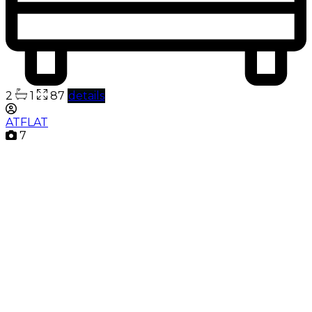
2
1
87
details
ATFLAT
7