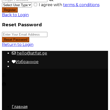
I agree with
terms & conditions
Register
Back to Login
Reset Password
Reset Password
Return to Login
hello@atflat.ge
Избранное
Главная