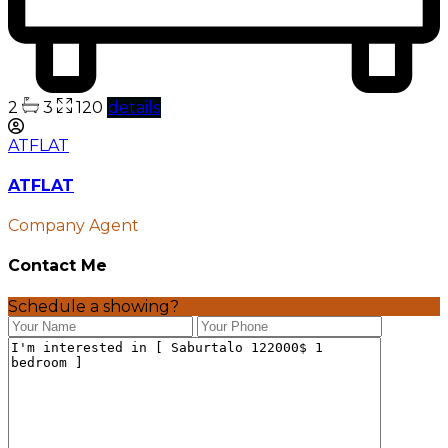
2
3
120
details
ATFLAT
ATFLAT
Company Agent
Contact Me
Schedule a showing?