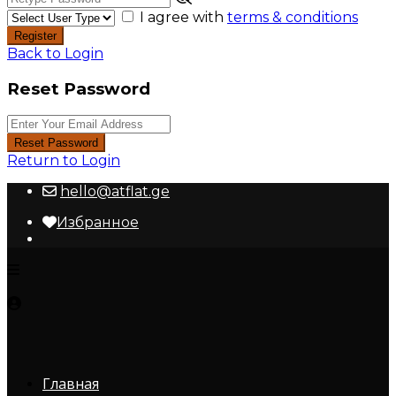
I agree with
terms & conditions
Register
Back to Login
Reset Password
Reset Password
Return to Login
hello@atflat.ge
Избранное
Главная