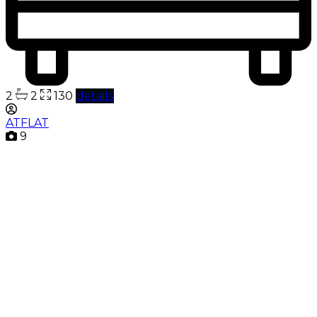
2
2
130
details
ATFLAT
9