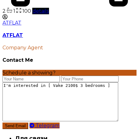
2
1
100
details
ATFLAT
ATFLAT
Company Agent
Contact Me
Schedule a showing?
Telegram
Для связи