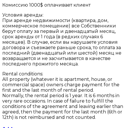
Комиссию 1000$ оплачивает клиент
Условия аренды:
При аренде недвижимости (квартира, дом,
коммерческое помещение) все Собственники
берут оплату за первый и двенадцатый месяц,
срок аренды от 1 года (в редких случаях 6
месяцев). В случае, если вы нарушаете условия
договора и съезжаете раньше срока, то оплата за
последний (двенадцатый или шестой) месяц не
возвращается и не засчитывается в качестве
последнего прожитого месяца.
Rental conditions:
All property (whatever it is: apartment, house, or
commercial space) owners charge payment for the
first and the last month of rental period.
Normally, the rental period is 1 year. It is 6 months in
very rare occasions. In case of failure to fulfill the
conditions of the agreement and leaving earlier than
agreed, then the payment for the last month (6th or
12th) is not reimbursed and not counted.