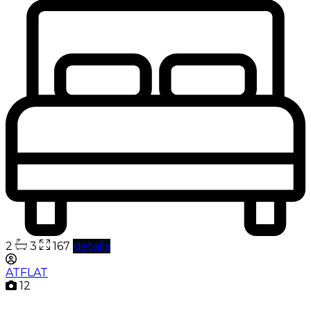
2
3
167
details
ATFLAT
12