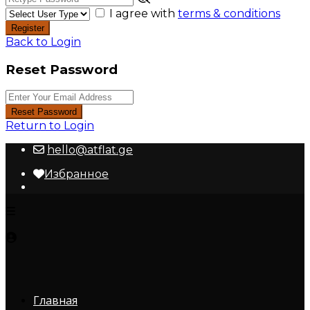
I agree with
terms & conditions
Register
Back to Login
Reset Password
Reset Password
Return to Login
hello@atflat.ge
Избранное
Главная