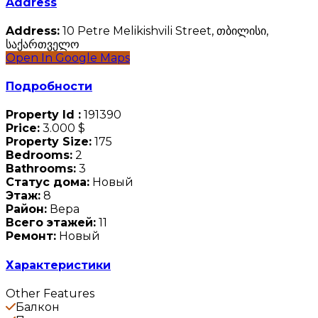
Address
Address:
10 Petre Melikishvili Street, თბილისი,
საქართველო
Open In Google Maps
Подробности
Property Id :
191390
Price:
3.000 $
Property Size:
175
Bedrooms:
2
Bathrooms:
3
Статус дома:
Новый
Этаж:
8
Район:
Вера
Всего этажей:
11
Ремонт:
Новый
Характеристики
Other Features
Балкон