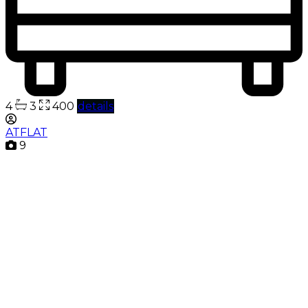
4
3
400
details
ATFLAT
9