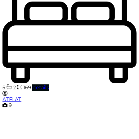
5
2
169
details
ATFLAT
9