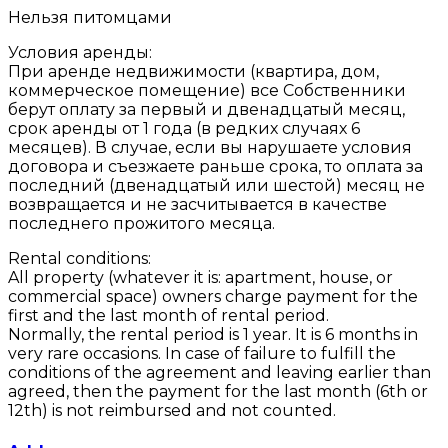
Нельзя питомцами
Условия аренды:
При аренде недвижимости (квартира, дом,
коммерческое помещение) все Собственники
берут оплату за первый и двенадцатый месяц,
срок аренды от 1 года (в редких случаях 6
месяцев). В случае, если вы нарушаете условия
договора и съезжаете раньше срока, то оплата за
последний (двенадцатый или шестой) месяц не
возвращается и не засчитывается в качестве
последнего прожитого месяца.
Rental conditions:
All property (whatever it is: apartment, house, or
commercial space) owners charge payment for the
first and the last month of rental period.
Normally, the rental period is 1 year. It is 6 months in
very rare occasions. In case of failure to fulfill the
conditions of the agreement and leaving earlier than
agreed, then the payment for the last month (6th or
12th) is not reimbursed and not counted.