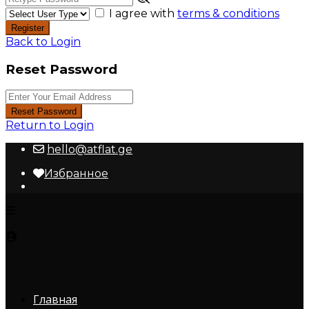
I agree with
terms & conditions
Register
Back to Login
Reset Password
Reset Password
Return to Login
hello@atflat.ge
Избранное
Главная