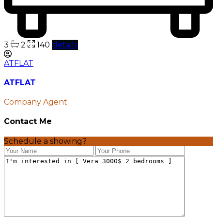
3
2
140
details
ATFLAT
ATFLAT
Company Agent
Contact Me
Schedule a showing?