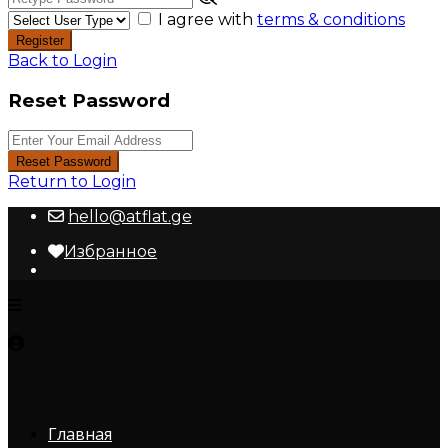
I agree with
terms & conditions
Register
Back to Login
Reset Password
Reset Password
Return to Login
hello@atflat.ge
Избранное
Главная