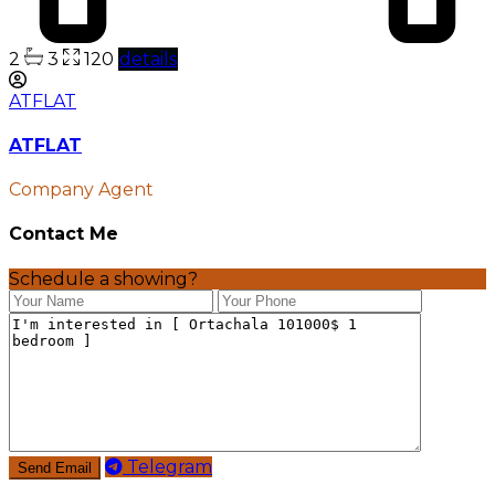
2
3
120
details
ATFLAT
ATFLAT
Company Agent
Contact Me
Schedule a showing?
Telegram