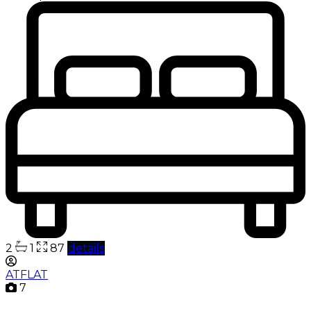
2
1
87
details
ATFLAT
7