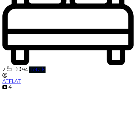
2
1
94
details
ATFLAT
4