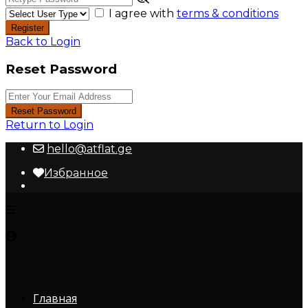
I agree with
terms & conditions
Register
Back to Login
Reset Password
Reset Password
Return to Login
hello@atflat.ge
Избранное
Главная