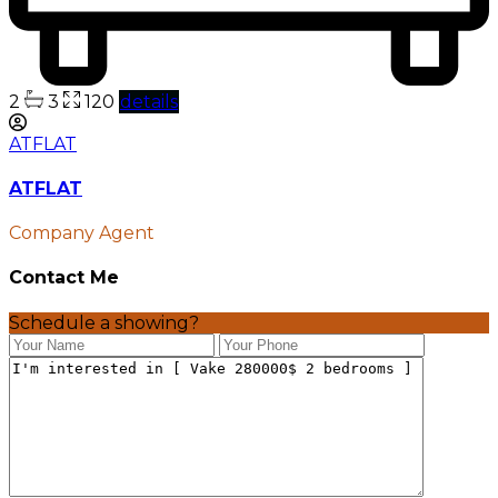
2
3
120
details
ATFLAT
ATFLAT
Company Agent
Contact Me
Schedule a showing?