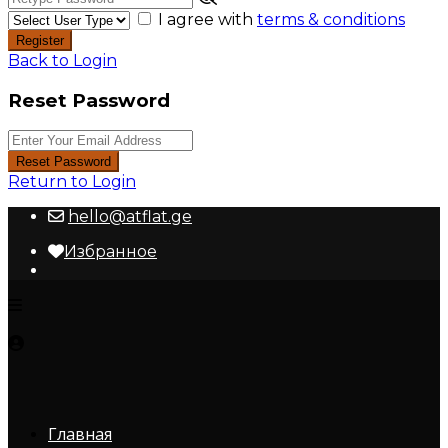
I agree with
terms & conditions
Register
Back to Login
Reset Password
Reset Password
Return to Login
hello@atflat.ge
Избранное
Главная