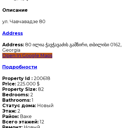
Описание
ул. Чавчавадзе 80
Address
Address:
80 ილია ჭავჭავაძის გამზირი, თბილისი 0162,
Georgia
Open In Google Maps
Подробности
Property Id :
200618
Price:
225.000 $
Property Size:
82
Bedrooms:
2
Bathrooms:
1
Статус дома:
Новый
Этаж:
2
Район:
Ваке
Всего этажей:
12
Ремонт:
Новый