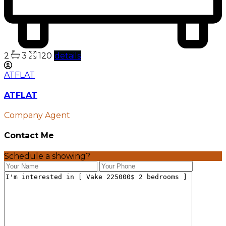
2
3
120
details
ATFLAT
ATFLAT
Company Agent
Contact Me
Schedule a showing?