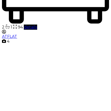
2
1
94
details
ATFLAT
4