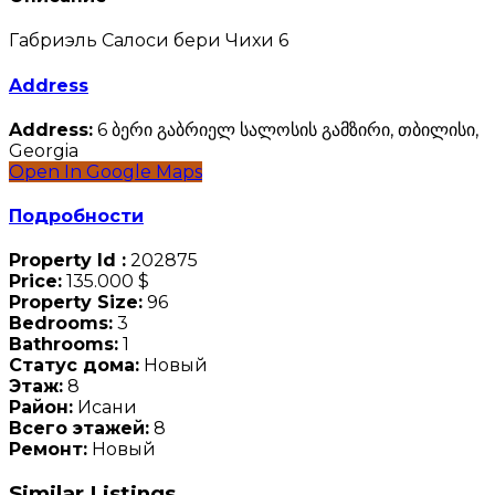
Габриэль Салоси бери Чихи 6
Address
Address:
6 ბერი გაბრიელ სალოსის გამზირი, თბილისი,
Georgia
Open In Google Maps
Подробности
Property Id :
202875
Price:
135.000 $
Property Size:
96
Bedrooms:
3
Bathrooms:
1
Статус дома:
Новый
Этаж:
8
Район:
Исани
Всего этажей:
8
Ремонт:
Новый
Similar Listings