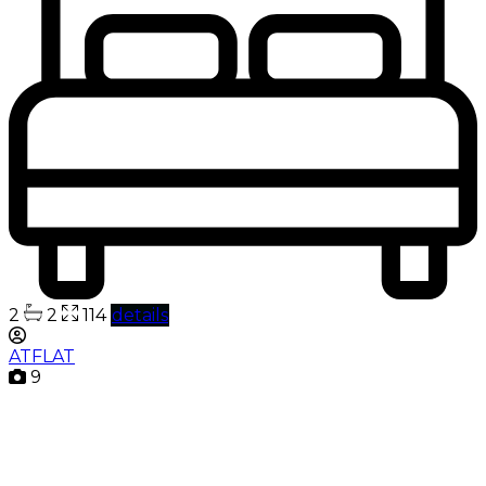
2
2
114
details
ATFLAT
9