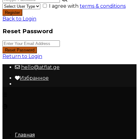
I agree with
terms & conditions
Register
Back to Login
Reset Password
Reset Password
Return to Login
hello@atflat.ge
Избранное
Главная