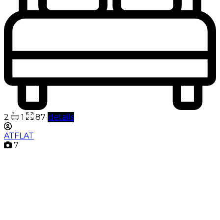
2
1
87
details
ATFLAT
7