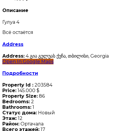
Описание
Гулуа 4
Всё остаётся
Address
Address:
4 გია გულუას ქუჩა, თბილისი, Georgia
Open In Google Maps
Подробности
Property Id :
203584
Price:
145.000 $
Property Size:
86
Bedrooms:
2
Bathrooms:
1
Статус дома:
Новый
Этаж:
12
Район:
Ортачала
Всего этажей:
17