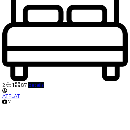
2
1
87
details
ATFLAT
7