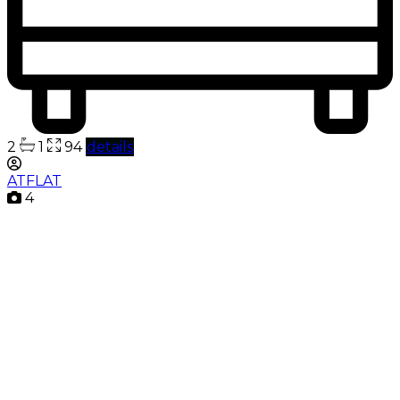
2
1
94
details
ATFLAT
4