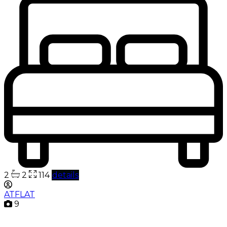
2
2
114
details
ATFLAT
9