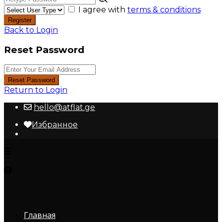
I agree with
terms & conditions
Register
Back to Login
Reset Password
Reset Password
Return to Login
hello@atflat.ge
Избранное
Главная