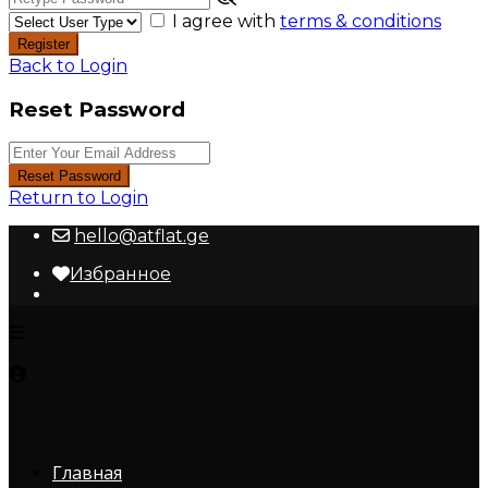
I agree with
terms & conditions
Register
Back to Login
Reset Password
Reset Password
Return to Login
hello@atflat.ge
Избранное
Главная