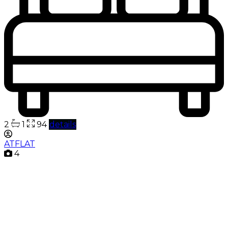
2
1
94
details
ATFLAT
4