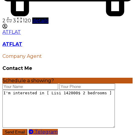
2
3
120
details
ATFLAT
ATFLAT
Company Agent
Contact Me
Schedule a showing?
Telegram