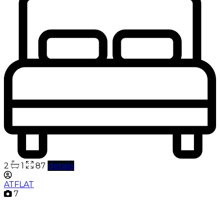
2
1
87
details
ATFLAT
7