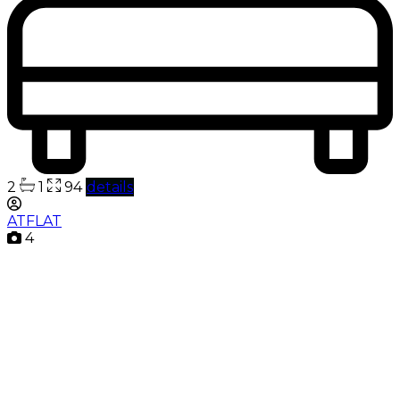
2
1
94
details
ATFLAT
4