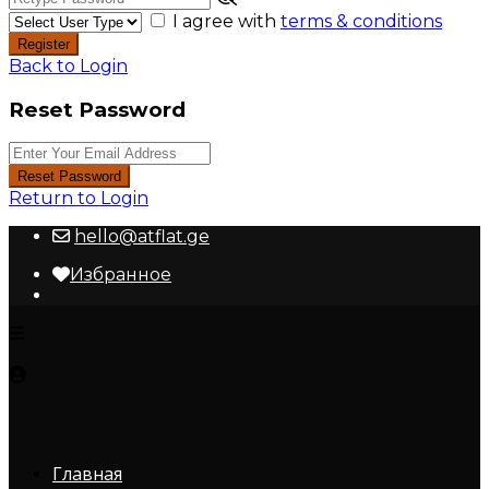
I agree with
terms & conditions
Register
Back to Login
Reset Password
Reset Password
Return to Login
hello@atflat.ge
Избранное
Главная