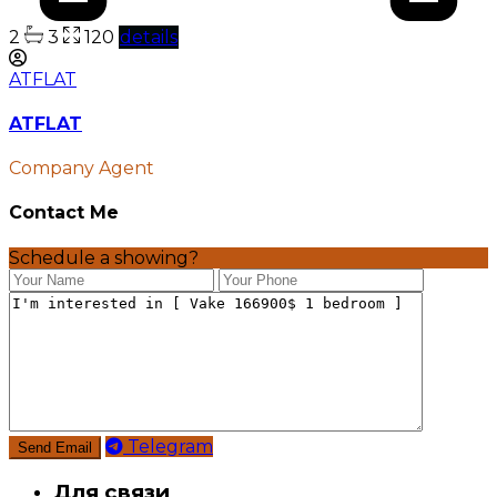
2
3
120
details
ATFLAT
ATFLAT
Company Agent
Contact Me
Schedule a showing?
Telegram
Для связи