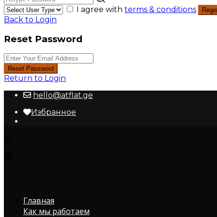
I agree with
terms & conditions
Regis
Back to Login
Reset Password
Reset Password
Return to Login
hello@atflat.ge
Избранное
Главная
Как мы работаем