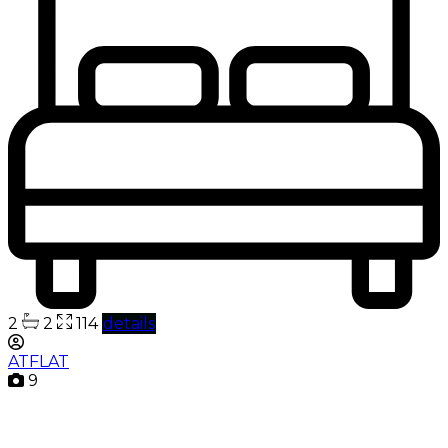
2
2
114
details
ATFLAT
9