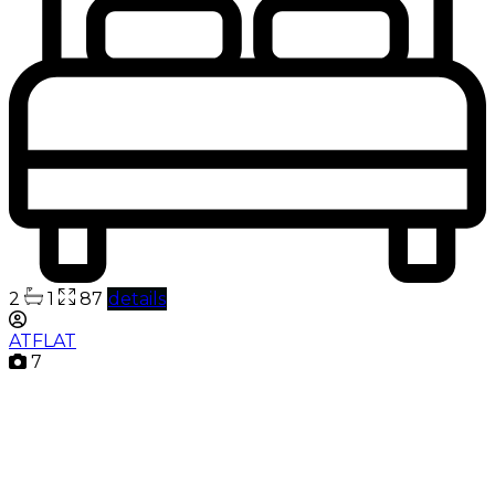
2
1
87
details
ATFLAT
7