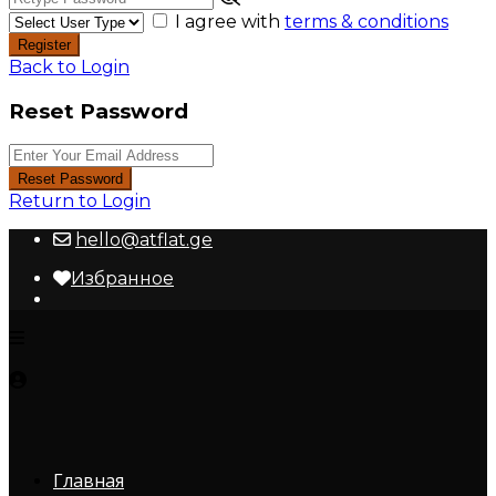
I agree with
terms & conditions
Register
Back to Login
Reset Password
Reset Password
Return to Login
hello@atflat.ge
Избранное
Главная