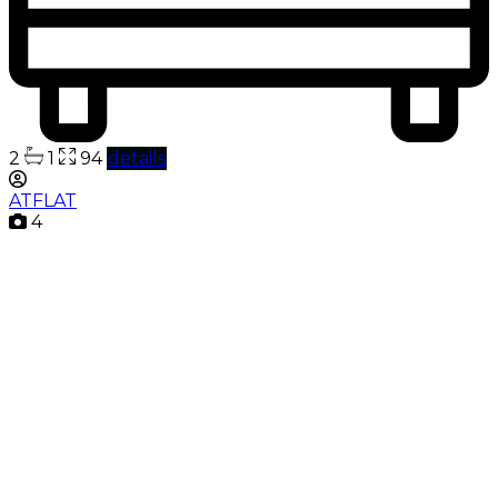
2
1
94
details
ATFLAT
4