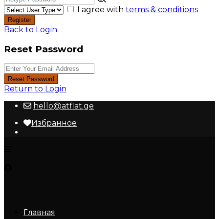
I agree with
terms & conditions
Register
Back to Login
Reset Password
Reset Password
Return to Login
hello@atflat.ge
Избранное
Главная