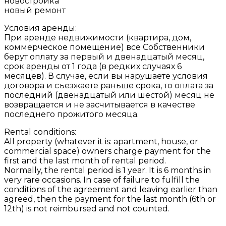
новостройка
новый ремонт
Условия аренды:
При аренде недвижимости (квартира, дом,
коммерческое помещение) все Собственники
берут оплату за первый и двенадцатый месяц,
срок аренды от 1 года (в редких случаях 6
месяцев). В случае, если вы нарушаете условия
договора и съезжаете раньше срока, то оплата за
последний (двенадцатый или шестой) месяц не
возвращается и не засчитывается в качестве
последнего прожитого месяца.
Rental conditions:
All property (whatever it is: apartment, house, or
commercial space) owners charge payment for the
first and the last month of rental period.
Normally, the rental period is 1 year. It is 6 months in
very rare occasions. In case of failure to fulfill the
conditions of the agreement and leaving earlier than
agreed, then the payment for the last month (6th or
12th) is not reimbursed and not counted.