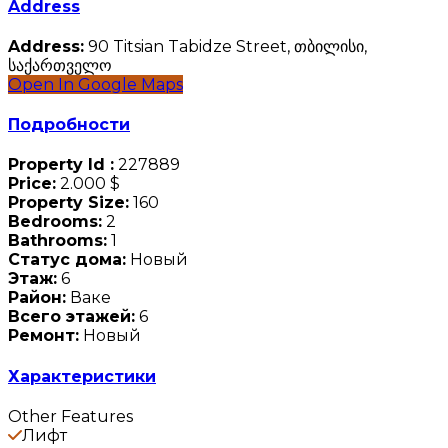
Address
Address:
90 Titsian Tabidze Street, თბილისი,
საქართველო
Open In Google Maps
Подробности
Property Id :
227889
Price:
2.000 $
Property Size:
160
Bedrooms:
2
Bathrooms:
1
Статус дома:
Новый
Этаж:
6
Район:
Ваке
Всего этажей:
6
Ремонт:
Новый
Характеристики
Other Features
Лифт