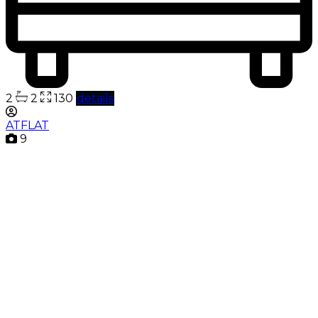
2
2
130
details
ATFLAT
9