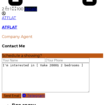
2
1
100
details
ATFLAT
ATFLAT
Company Agent
Contact Me
Schedule a showing?
Telegram