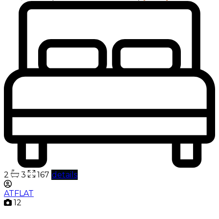
2
3
167
details
ATFLAT
12