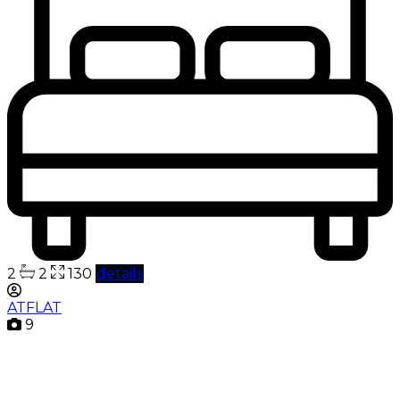
2
2
130
details
ATFLAT
9