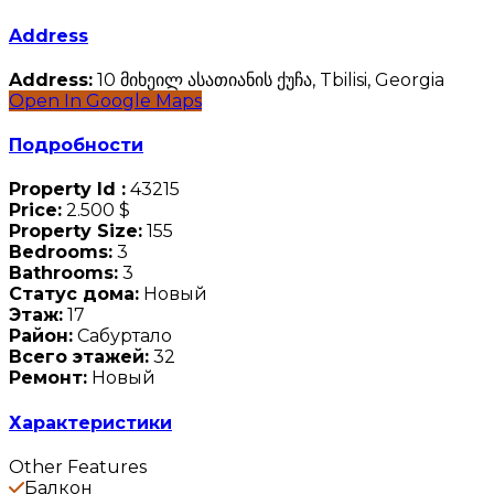
Address
Address:
10 მიხეილ ასათიანის ქუჩა, Tbilisi, Georgia
Open In Google Maps
Подробности
Property Id :
43215
Price:
2.500 $
Property Size:
155
Bedrooms:
3
Bathrooms:
3
Статус дома:
Новый
Этаж:
17
Район:
Сабуртало
Всего этажей:
32
Ремонт:
Новый
Характеристики
Other Features
Балкон