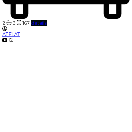
2
3
167
details
ATFLAT
12