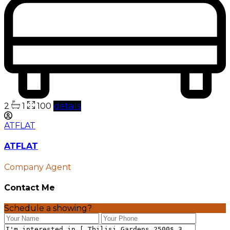
2
1
100
details
ATFLAT
ATFLAT
Company Agent
Contact Me
Schedule a showing?