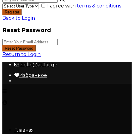
I agree with
terms & conditions
Register
Back to Login
Reset Password
Reset Password
Return to Login
hello@atflat.ge
Избранное
Главная