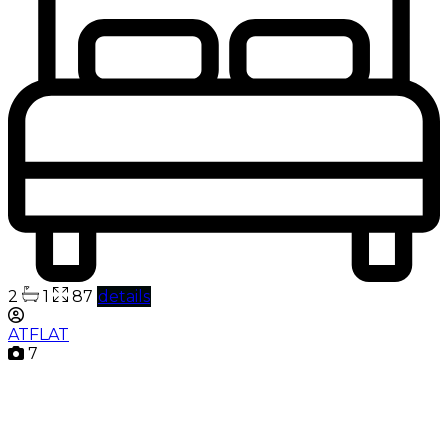
2
1
87
details
ATFLAT
7