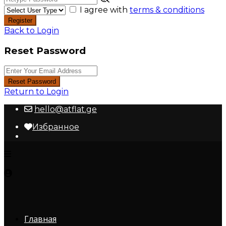
I agree with
terms & conditions
Register
Back to Login
Reset Password
Reset Password
Return to Login
hello@atflat.ge
Избранное
Главная