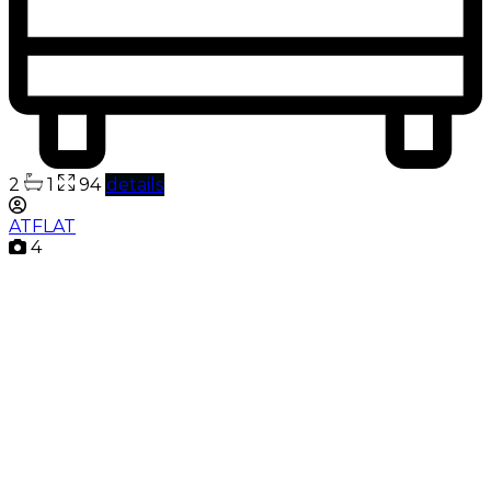
2
1
94
details
ATFLAT
4