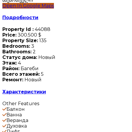
საქართველო
Open In Google Maps
Подробности
Property Id :
44088
Price:
300.500 $
Property Size:
135
Bedrooms:
3
Bathrooms:
2
Статус дома:
Новый
Этаж:
4
Район:
Багеби
Всего этажей:
5
Ремонт:
Новый
Характеристики
Other Features
Балкон
Ванна
Веранда
Духовка
Лифт