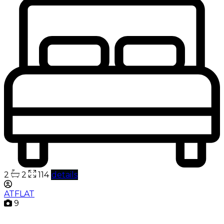
2
2
114
details
ATFLAT
9