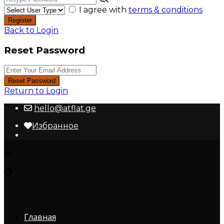
I agree with
terms & conditions
Register
Back to Login
Reset Password
Reset Password
Return to Login
hello@atflat.ge
Избранное
Главная