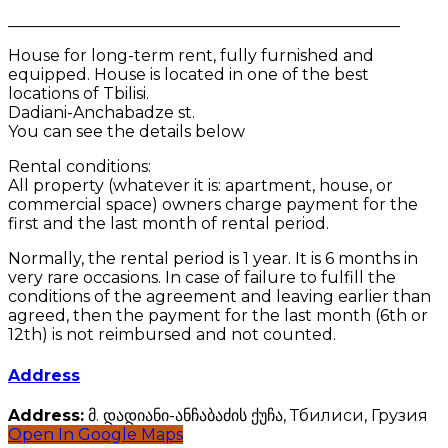
_________________________________________________
House for long-term rent, fully furnished and
equipped. House is located in one of the best
locations of Tbilisi.
Dadiani-Anchabadze st.
You can see the details below
Rental conditions:
All property (whatever it is: apartment, house, or
commercial space) owners charge payment for the
first and the last month of rental period.
Normally, the rental period is 1 year. It is 6 months in
very rare occasions. In case of failure to fulfill the
conditions of the agreement and leaving earlier than
agreed, then the payment for the last month (6th or
12th) is not reimbursed and not counted.
Address
Address:
მ. დადიანი-ანჩაბაძის ქუჩა, Тбилиси, Грузия
Open In Google Maps