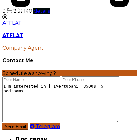
3
2
140
details
ATFLAT
ATFLAT
Company Agent
Contact Me
Schedule a showing?
Telegram
Для связи