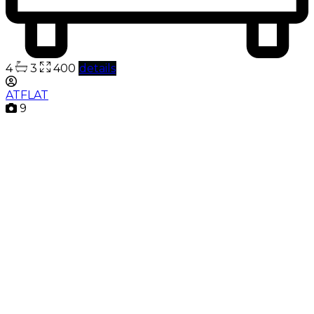
4
3
400
details
ATFLAT
9