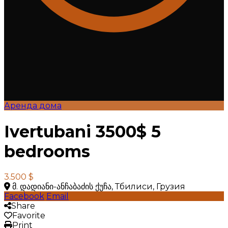
Аренда дома
Ivertubani 3500$ 5
bedrooms
3.500 $
მ. დადიანი-ანჩაბაძის ქუჩა, Тбилиси, Грузия
Facebook
Email
Share
Favorite
Print