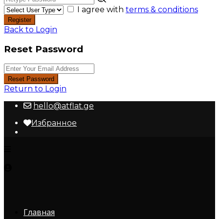
I agree with
terms & conditions
Register
Back to Login
Reset Password
Reset Password
Return to Login
hello@atflat.ge
Избранное
Главная