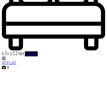
5
2
169
details
ATFLAT
9