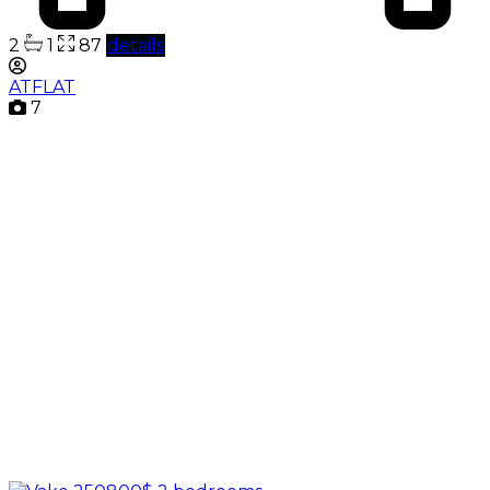
2
1
87
details
ATFLAT
7