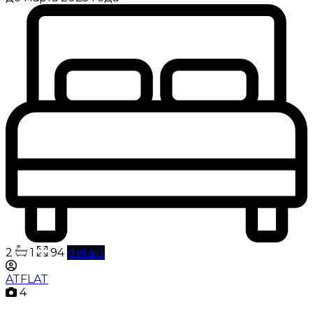
2
1
94
details
ATFLAT
4