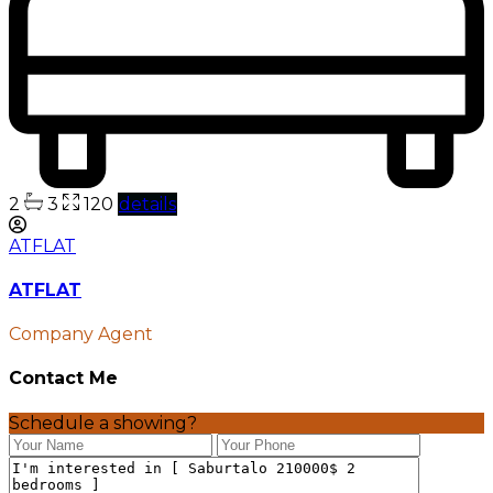
2
3
120
details
ATFLAT
ATFLAT
Company Agent
Contact Me
Schedule a showing?