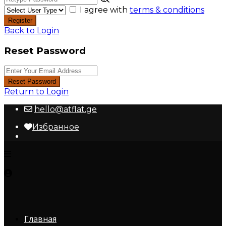
I agree with
terms & conditions
Register
Back to Login
Reset Password
Reset Password
Return to Login
hello@atflat.ge
Избранное
Главная