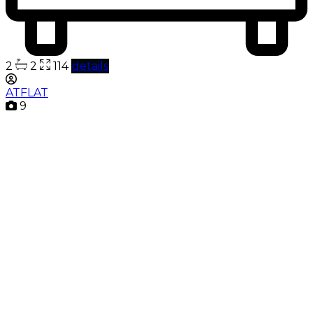
2
2
114
details
ATFLAT
9