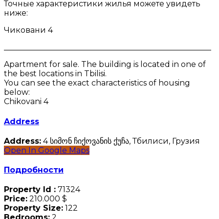
Точные характеристики жилья можете увидеть
ниже:
Чиковани 4
_____________________________________________________
Apartment for sale. The building is located in one of
the best locations in Tbilisi.
You can see the exact characteristics of housing
below:
Chikovani 4
Address
Address:
4 სიმონ ჩიქოვანის ქუჩა, Тбилиси, Грузия
Open In Google Maps
Подробности
Property Id :
71324
Price:
210.000 $
Property Size:
122
Bedrooms:
2