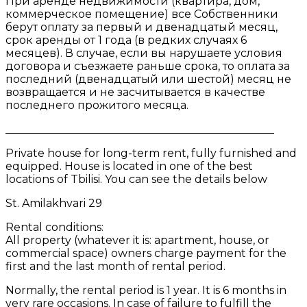
При аренде недвижимости (квартира, дом,
коммерческое помещение) все Собственники
берут оплату за первый и двенадцатый месяц,
срок аренды от 1 года (в редких случаях 6
месяцев). В случае, если вы нарушаете условия
договора и съезжаете раньше срока, то оплата за
последний (двенадцатый или шестой) месяц не
возвращается и не засчитывается в качестве
последнего прожитого месяца.
_________________________________________________
Private house for long-term rent, fully furnished and
equipped. House is located in one of the best
locations of Tbilisi. You can see the details below
St. Amilakhvari 29
Rental conditions:
All property (whatever it is: apartment, house, or
commercial space) owners charge payment for the
first and the last month of rental period.
Normally, the rental period is 1 year. It is 6 months in
very rare occasions. In case of failure to fulfill the