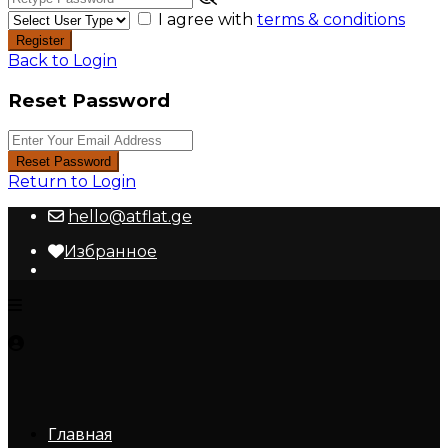
I agree with
terms & conditions
Register
Back to Login
Reset Password
Reset Password
Return to Login
hello@atflat.ge
Избранное
Главная