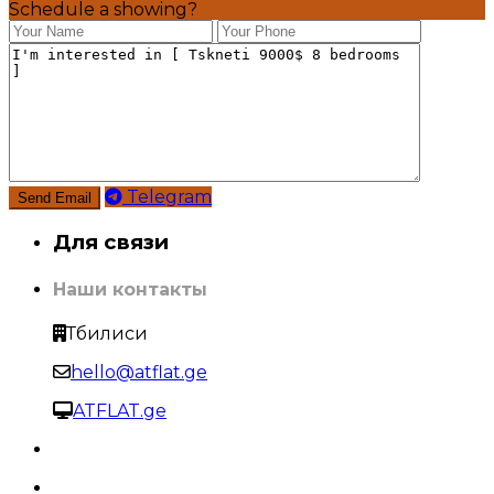
Schedule a showing?
Telegram
Для связи
Наши контакты
Тбилиси
hello@atflat.ge
ATFLAT.ge