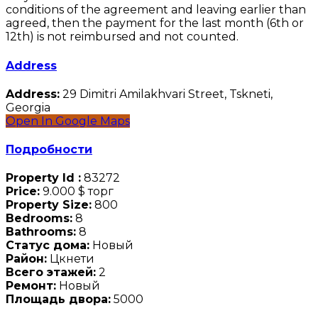
conditions of the agreement and leaving earlier than
agreed, then the payment for the last month (6th or
12th) is not reimbursed and not counted.
Address
Address:
29 Dimitri Amilakhvari Street, Tskneti,
Georgia
Open In Google Maps
Подробности
Property Id :
83272
Price:
9.000 $
торг
Property Size:
800
Bedrooms:
8
Bathrooms:
8
Статус дома:
Новый
Район:
Цкнети
Всего этажей:
2
Ремонт:
Новый
Площадь двора:
5000