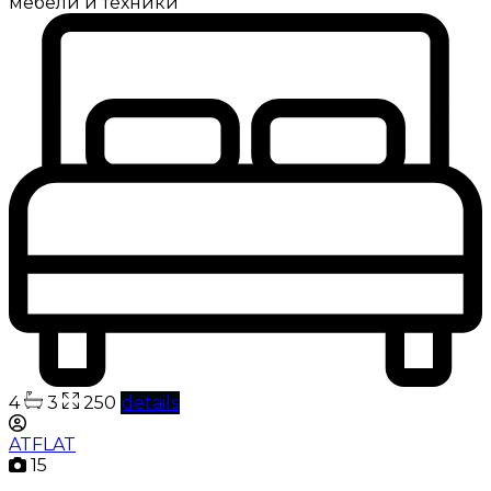
мебели и техники
4
3
250
details
ATFLAT
15