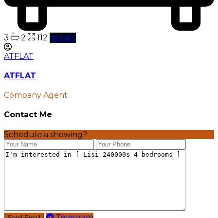
3
2
112
details
ATFLAT
ATFLAT
Company Agent
Contact Me
Schedule a showing?
Telegram