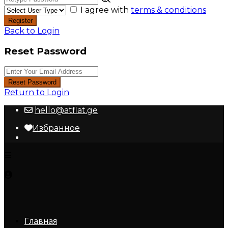
I agree with
terms & conditions
Register
Back to Login
Reset Password
Reset Password
Return to Login
hello@atflat.ge
Избранное
Главная