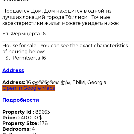
Продается Дом. Дом находится в одной из
лучших локаций города Тбилиси. Точные
характеристики жилья можете увидеть ниже:
Ул. Фермцерта 16
_____________________________________________________
House for sale. You can see the exact characteristics
of housing below:
St. Permtserta 16
Address
Address:
16 ფერმწერთა ქუჩა, Tbilisi, Georgia
Open In Google Maps
Подробности
Property Id :
89663
Price:
240.000 $
Property Size:
178
Bedrooms:
4