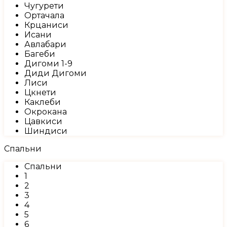
Чугурети
Ортачала
Крцаниси
Исани
Авлабари
Багеби
Дигоми 1-9
Диди Дигоми
Лиси
Цкнети
Каклеби
Окрокана
Цавкиси
Шиндиси
Спальни
Спальни
1
2
3
4
5
6