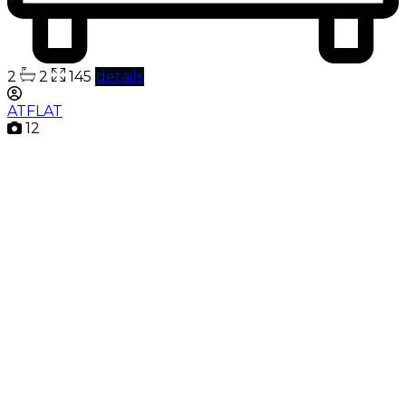
2
2
145
details
ATFLAT
12