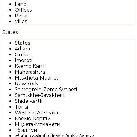
Land
Offices
Retail
Villas
States
States
Adjara
Guria
Imereti
Kvemo Kartli
Maharashtra
Mtskheta-Mtianeti
New York
Samegrelo-Zemo Svaneti
Samtskhe-Javakheti
Shida Kartli
Tbilisi
Western Australia
Квемо-Картли
Мцхета-Мтианети
Тбилиси
აჭარის ავტონომიური რესპუბლიკა