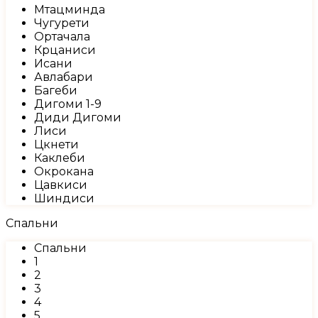
Мтацминда
Чугурети
Ортачала
Крцаниси
Исани
Авлабари
Багеби
Дигоми 1-9
Диди Дигоми
Лиси
Цкнети
Каклеби
Окрокана
Цавкиси
Шиндиси
Спальни
Спальни
1
2
3
4
5