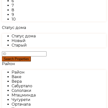
6
7
8
9
10
Статус дома
Статус дома
Новый
Старый
Район
Район
Ваке
Вера
Сабуртало
Сололаки
Мтацминда
Чугурети
Ортачала