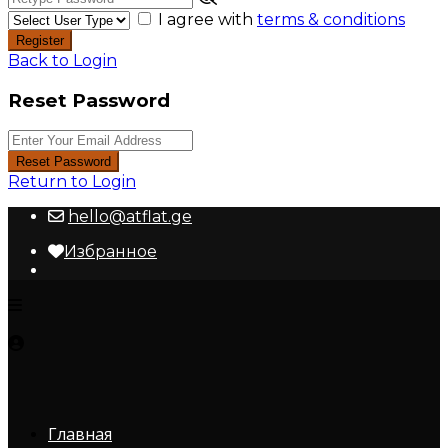
I agree with
terms & conditions
Register
Back to Login
Reset Password
Reset Password
Return to Login
hello@atflat.ge
Избранное
Главная