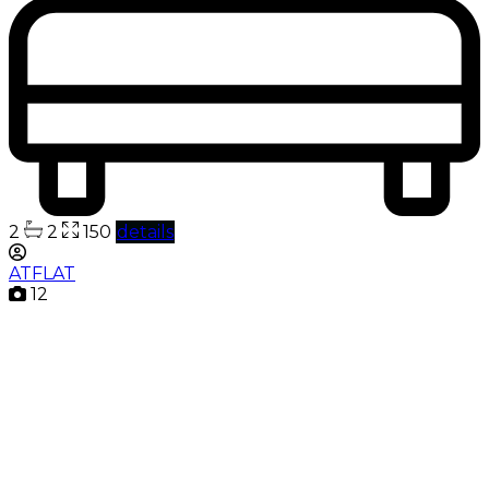
2
2
150
details
ATFLAT
12