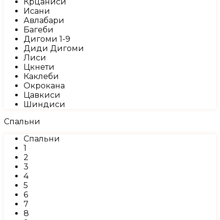
Крцаниси
Исани
Авлабари
Багеби
Дигоми 1-9
Диди Дигоми
Лиси
Цкнети
Каклеби
Окрокана
Цавкиси
Шиндиси
Спальни
Спальни
1
2
3
4
5
6
7
8