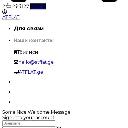
2
2
127
details
ATFLAT
Для связи
Наши контакты
Тбилиси
hello@atflat.ge
ATFLAT.ge
Some Nice Welcome Message
Sign into your account