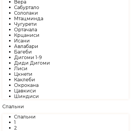
Вера
Сабуртало
Сололаки
Мтацминда
Чугурети
Ортачала
Крцаниси
Исани
Авлабари
Багеби
Дигоми 1-9
Диди Дигоми
Лиси
Цкнети
Каклеби
Окрокана
Цавкиси
Шиндиси
Спальни
Спальни
1
2