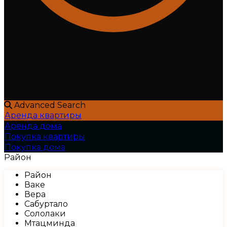
Advanced Search
Аренда квартиры
Аренда дома
Покупка квартиры
Покупка дома
Район
Район
Ваке
Вера
Сабуртало
Сололаки
Мтацминда