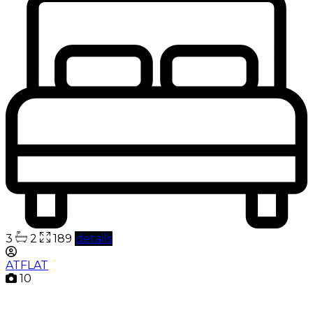
3
2
189
details
ATFLAT
10