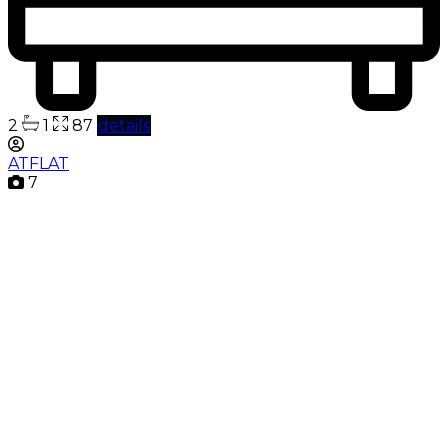
2
1
87
details
ATFLAT
7