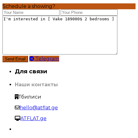
Schedule a showing?
Telegram
Для связи
Наши контакты
Тбилиси
hello@atflat.ge
ATFLAT.ge