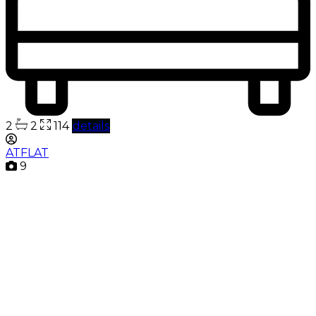
2
2
114
details
ATFLAT
9