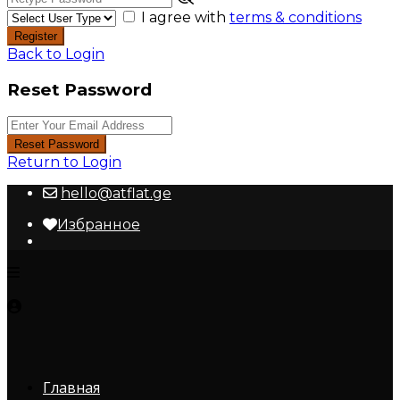
I agree with
terms & conditions
Register
Back to Login
Reset Password
Reset Password
Return to Login
hello@atflat.ge
Избранное
Главная