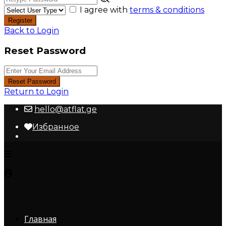
I agree with
terms & conditions
Register
Back to Login
Reset Password
Reset Password
Return to Login
hello@atflat.ge
Избранное
Главная