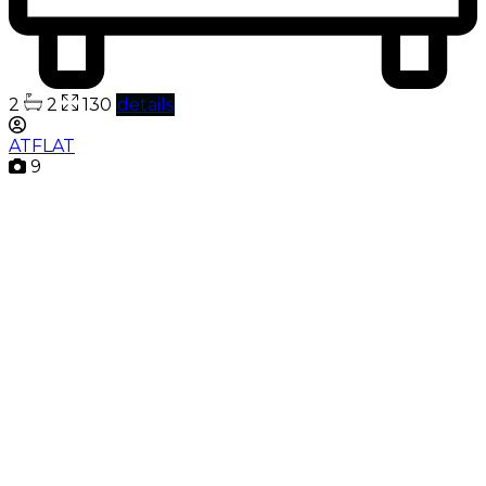
2
2
130
details
ATFLAT
9