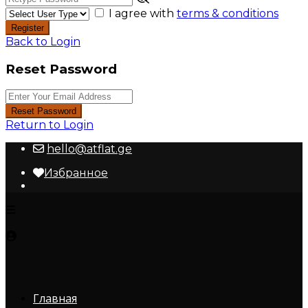
I agree with
terms & conditions
Register
Back to Login
Reset Password
Reset Password
Return to Login
hello@atflat.ge
Избранное
Главная