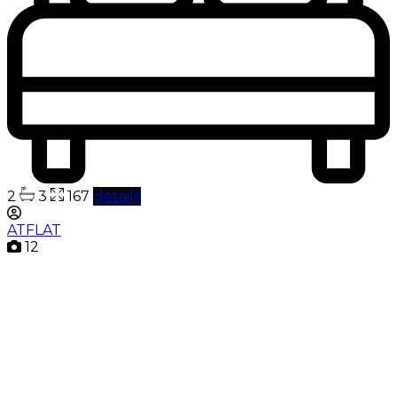
2
3
167
details
ATFLAT
12