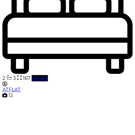
2
3
167
details
ATFLAT
12