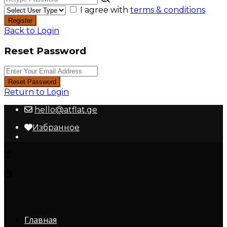
I agree with
terms & conditions
Register
Back to Login
Reset Password
Reset Password
Return to Login
hello@atflat.ge
Избранное
Главная