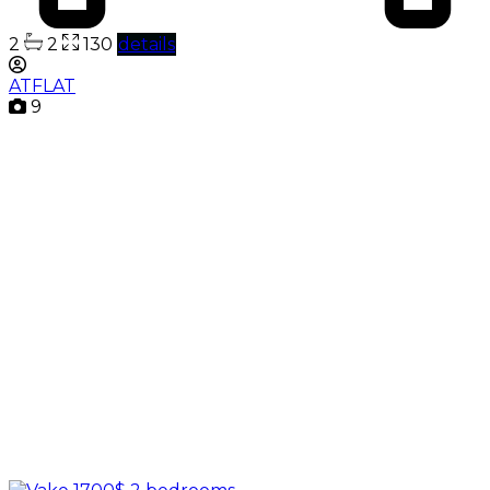
2
2
130
details
ATFLAT
9