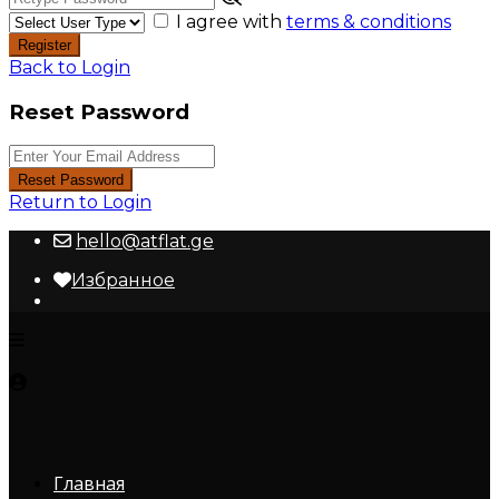
I agree with
terms & conditions
Register
Back to Login
Reset Password
Reset Password
Return to Login
hello@atflat.ge
Избранное
Главная