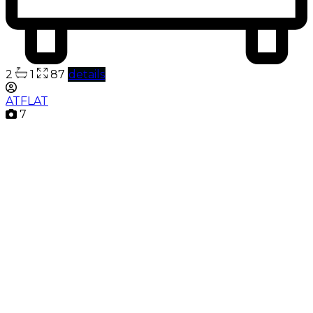
2
1
87
details
ATFLAT
7