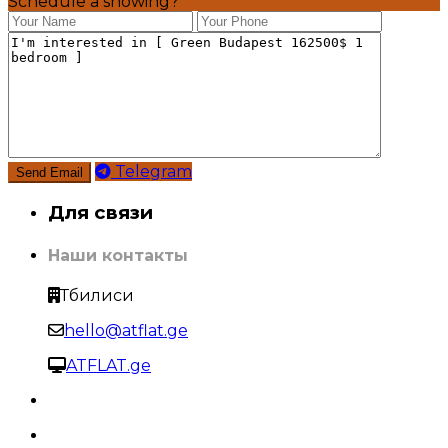
Schedule a showing?
Telegram
Для связи
Наши контакты
Тбилиси
hello@atflat.ge
ATFLAT.ge