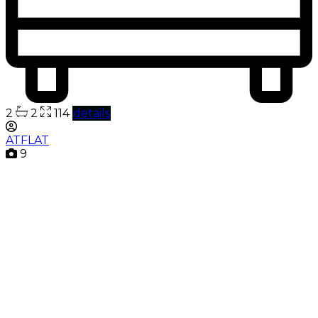
2
2
114
details
ATFLAT
9