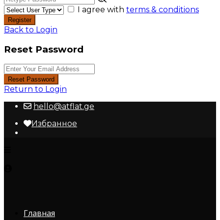
I agree with
terms & conditions
Register
Back to Login
Reset Password
Reset Password
Return to Login
hello@atflat.ge
Избранное
Главная