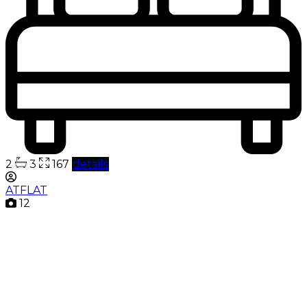
2
3
167
details
ATFLAT
12