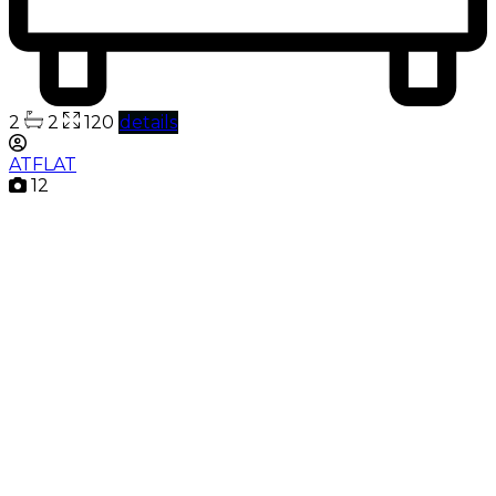
2
2
120
details
ATFLAT
12