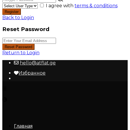
I agree with
terms & conditions
Register
Back to Login
Reset Password
Reset Password
Return to Login
hello@atflat.ge
Избранное
Главная