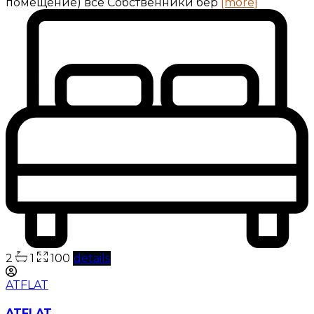
помещение) все Собственники бер
[more]
2
1
100
details
ATFLAT
ATFLAT