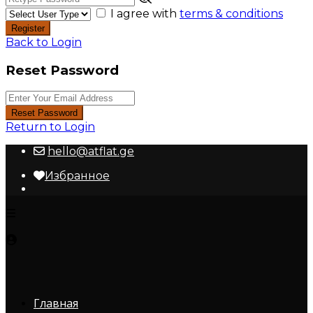
I agree with
terms & conditions
Register
Back to Login
Reset Password
Reset Password
Return to Login
hello@atflat.ge
Избранное
Главная