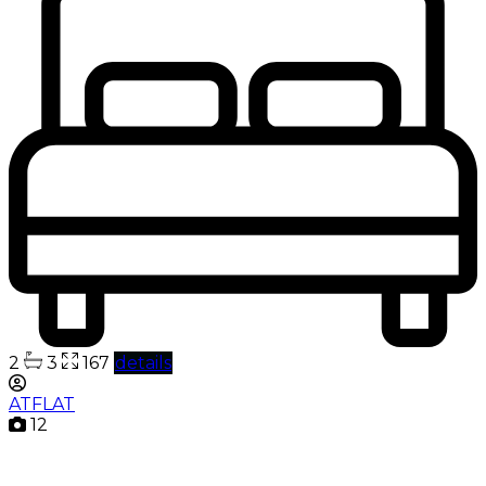
2
3
167
details
ATFLAT
12