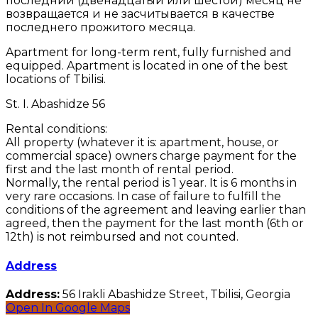
последний (двенадцатый или шестой) месяц не
возвращается и не засчитывается в качестве
последнего прожитого месяца.
Apartment for long-term rent, fully furnished and
equipped. Apartment is located in one of the best
locations of Tbilisi.
St. I. Abashidze 56
Rental conditions:
All property (whatever it is: apartment, house, or
commercial space) owners charge payment for the
first and the last month of rental period.
Normally, the rental period is 1 year. It is 6 months in
very rare occasions. In case of failure to fulfill the
conditions of the agreement and leaving earlier than
agreed, then the payment for the last month (6th or
12th) is not reimbursed and not counted.
Address
Address:
56 Irakli Abashidze Street, Tbilisi, Georgia
Open In Google Maps