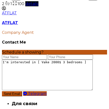
2
1
100
details
ATFLAT
ATFLAT
Company Agent
Contact Me
Schedule a showing?
Telegram
Для связи