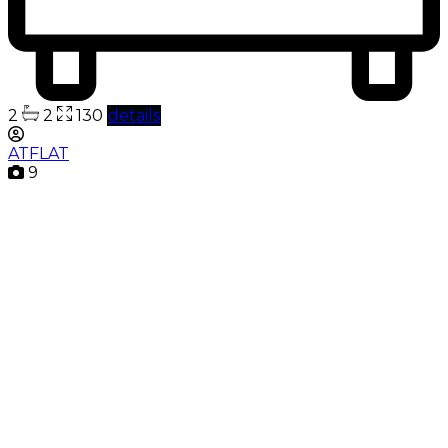
2
2
130
details
ATFLAT
9