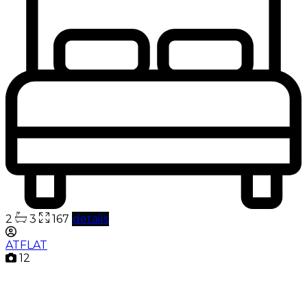
2
3
167
details
ATFLAT
12