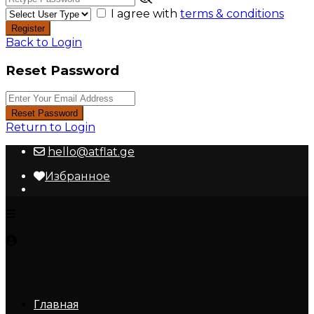
I agree with
terms & conditions
Register
Back to Login
Reset Password
Reset Password
Return to Login
hello@atflat.ge
Избранное
Главная