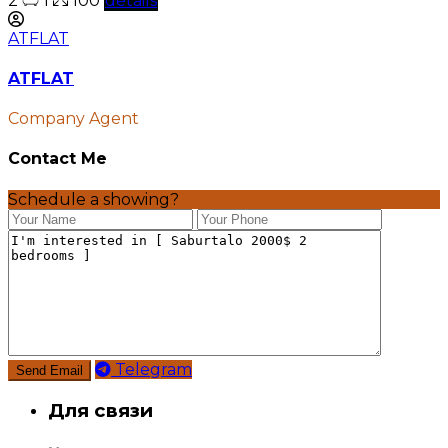
2
1
100
details
ATFLAT
ATFLAT
Company Agent
Contact Me
Schedule a showing?
Telegram
Для связи