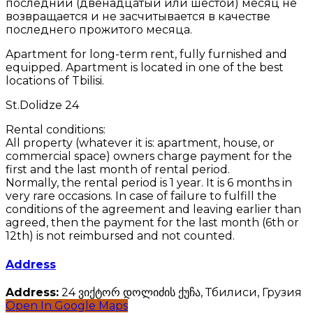
последний (двенадцатый или шестой) месяц не
возвращается и не засчитывается в качестве
последнего прожитого месяца.
Apartment for long-term rent, fully furnished and
equipped. Apartment is located in one of the best
locations of Tbilisi.
St.Dolidze 24
Rental conditions:
All property (whatever it is: apartment, house, or
commercial space) owners charge payment for the
first and the last month of rental period.
Normally, the rental period is 1 year. It is 6 months in
very rare occasions. In case of failure to fulfill the
conditions of the agreement and leaving earlier than
agreed, then the payment for the last month (6th or
12th) is not reimbursed and not counted.
Address
Address:
24 ვიქტორ დოლიძის ქუჩა, Тбилиси, Грузия
Open In Google Maps