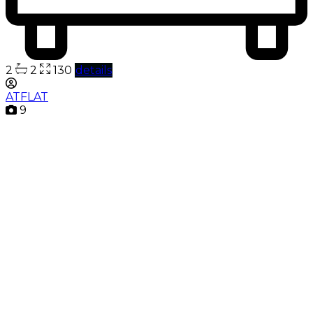
2
2
130
details
ATFLAT
9