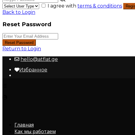
I agree with
terms & conditions
Regis
Back to Login
Reset Password
Reset Password
Return to Login
hello@atflat.ge
Избранное
Главная
Как мы работаем