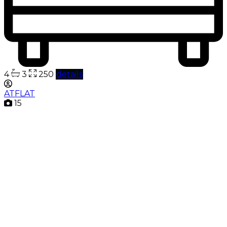
4
3
250
details
ATFLAT
15