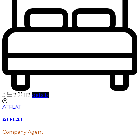
3
2
112
details
ATFLAT
ATFLAT
Company Agent