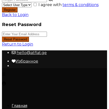
I agree with
terms & conditions
Register
Back to Login
Reset Password
Reset Password
Return to Login
hello@atflat.ge
Избранное
Главная