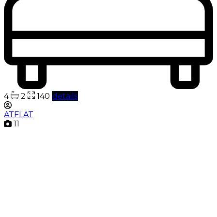
4
2
140
details
ATFLAT
11