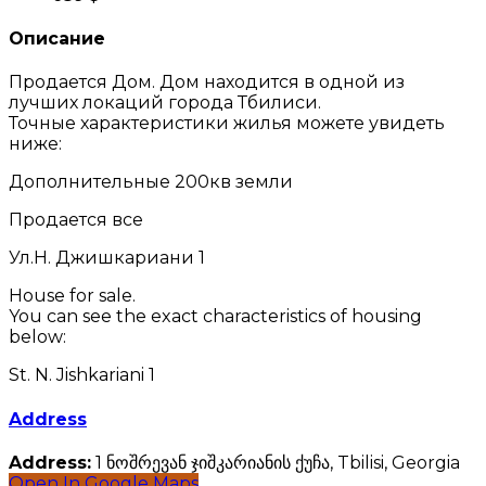
Описание
Продается Дом. Дом находится в одной из
лучших локаций города Тбилиси.
Точные характеристики жилья можете увидеть
ниже:
Дополнительные 200кв земли
Продается все
Ул.Н. Джишкариани 1
House for sale.
You can see the exact characteristics of housing
below:
St. N. Jishkariani 1
Address
Address:
1 ნოშრევან ჯიშკარიანის ქუჩა, Tbilisi, Georgia
Open In Google Maps