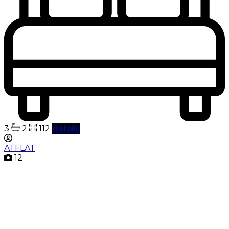
3
2
112
details
ATFLAT
12