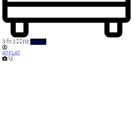
3
2
112
details
ATFLAT
12