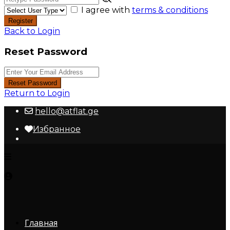
I agree with
terms & conditions
Register
Back to Login
Reset Password
Reset Password
Return to Login
hello@atflat.ge
Избранное
Главная