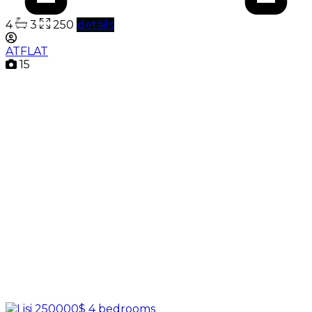
4
3
250
details
ATFLAT
15