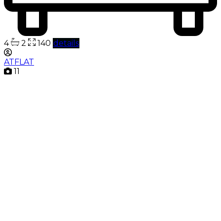
4
2
140
details
ATFLAT
11