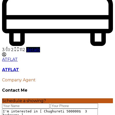
3
2
112
details
ATFLAT
ATFLAT
Company Agent
Contact Me
Schedule a showing?