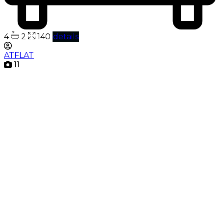
4
2
140
details
ATFLAT
11