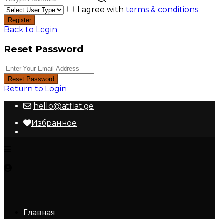
I agree with
terms & conditions
Register
Back to Login
Reset Password
Reset Password
Return to Login
hello@atflat.ge
Избранное
Главная