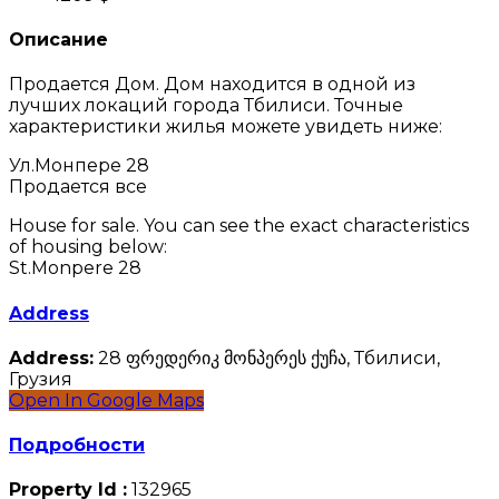
Описание
Продается Дом. Дом находится в одной из
лучших локаций города Тбилиси. Точные
характеристики жилья можете увидеть ниже:
Ул.Монпере 28
Продается все
House for sale. You can see the exact characteristics
of housing below:
St.Monpere 28
Address
Address:
28 ფრედერიკ მონპერეს ქუჩა, Тбилиси,
Грузия
Open In Google Maps
Подробности
Property Id :
132965