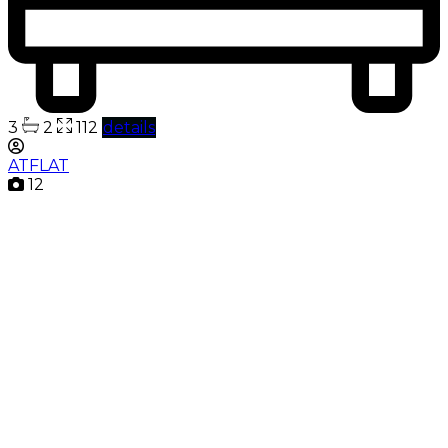
3
2
112
details
ATFLAT
12