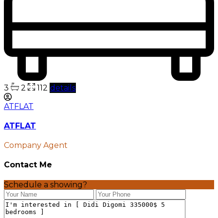
3
2
112
details
ATFLAT
ATFLAT
Company Agent
Contact Me
Schedule a showing?