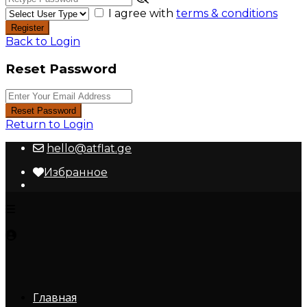
I agree with
terms & conditions
Register
Back to Login
Reset Password
Reset Password
Return to Login
hello@atflat.ge
Избранное
Главная