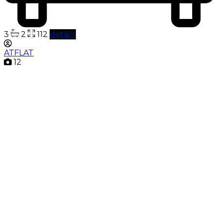
3
2
112
details
ATFLAT
12