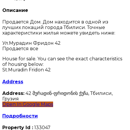
Описание
Продается Дом. Дом находится в одной из
лучших локаций города Тбилиси. Точные
характеристики жилья можете увидеть ниже:
Ул.Мурадин Фридон 42
Продается все
House for sale. You can see the exact characteristics
of housing below:
St.Muradin Fridon 42
Address
Address:
42 მურადინ-ფრიდონის ქუჩა, Тбилиси,
Грузия
Open In Google Maps
Подробности
Property Id :
133047