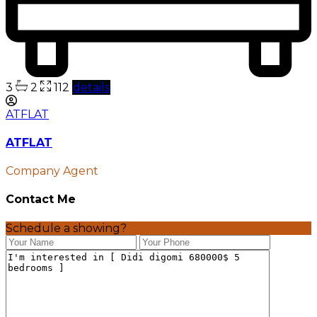
3
2
112
details
ATFLAT
ATFLAT
Company Agent
Contact Me
Schedule a showing?