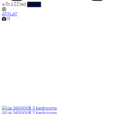
4
2
140
details
ATFLAT
11