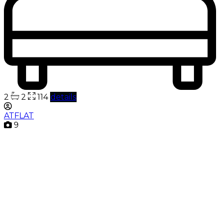
2
2
114
details
ATFLAT
9