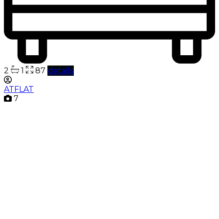
2
1
87
details
ATFLAT
7