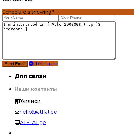
Schedule a showing?
Telegram
Для связи
Наши контакты
Тбилиси
hello@atflat.ge
ATFLAT.ge