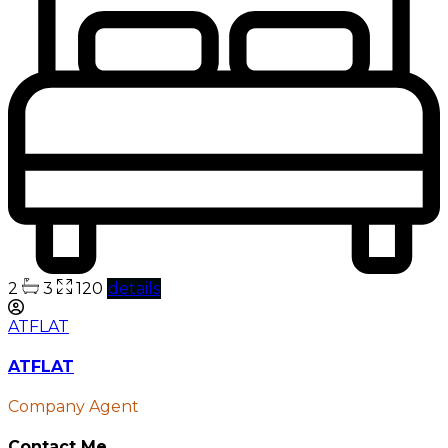
2
3
120
details
ATFLAT
ATFLAT
Company Agent
Contact Me