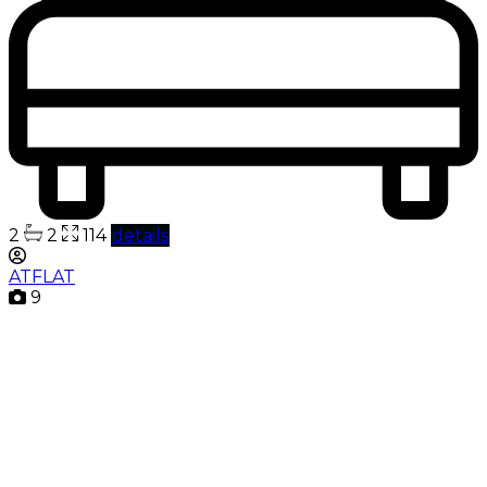
2
2
114
details
ATFLAT
9