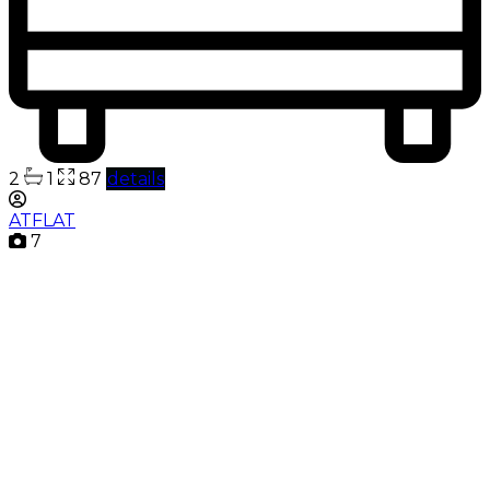
2
1
87
details
ATFLAT
7