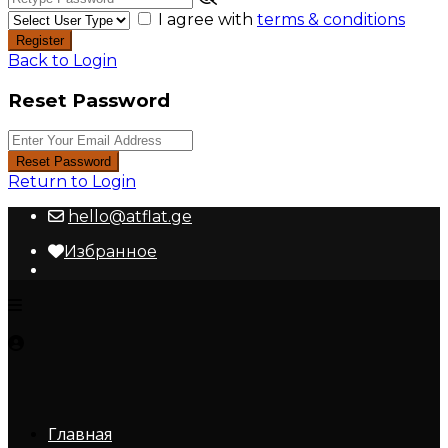
I agree with
terms & conditions
Register
Back to Login
Reset Password
Reset Password
Return to Login
hello@atflat.ge
Избранное
Главная