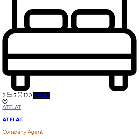
2
3
120
details
ATFLAT
ATFLAT
Company Agent