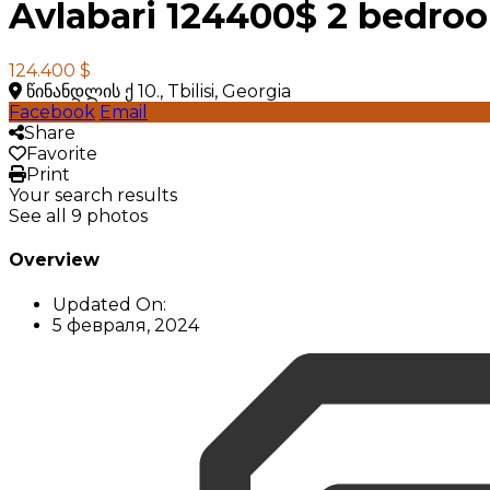
Avlabari 124400$ 2 bedro
124.400 $
წინანდლის ქ 10., Tbilisi, Georgia
Facebook
Email
Share
Favorite
Print
Your search results
See all 9 photos
Overview
Updated On:
5 февраля, 2024