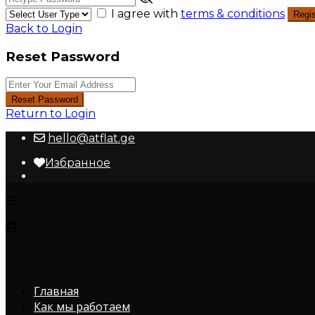
I agree with
terms & conditions
Regis
Back to Login
Reset Password
Reset Password
Return to Login
hello@atflat.ge
Избранное
Главная
Как мы работаем