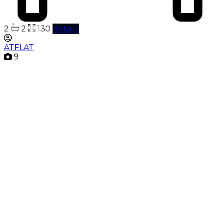
2
2
130
details
ATFLAT
9