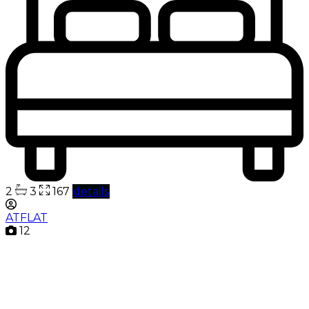
2
3
167
details
ATFLAT
12