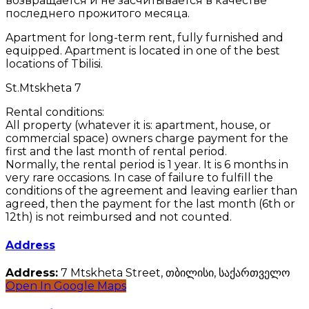
возвращается и не засчитывается в качестве
последнего прожитого месяца.
Apartment for long-term rent, fully furnished and
equipped. Apartment is located in one of the best
locations of Tbilisi.
St.Mtskheta 7
Rental conditions:
All property (whatever it is: apartment, house, or
commercial space) owners charge payment for the
first and the last month of rental period.
Normally, the rental period is 1 year. It is 6 months in
very rare occasions. In case of failure to fulfill the
conditions of the agreement and leaving earlier than
agreed, then the payment for the last month (6th or
12th) is not reimbursed and not counted.
Address
Address:
7 Mtskheta Street, თბილისი, საქართველო
Open In Google Maps