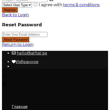
I agree with
terms & conditions
Register
Back to Login
Reset Password
Reset Password
Return to Login
hello@atflat.ge
Избранное
Главная