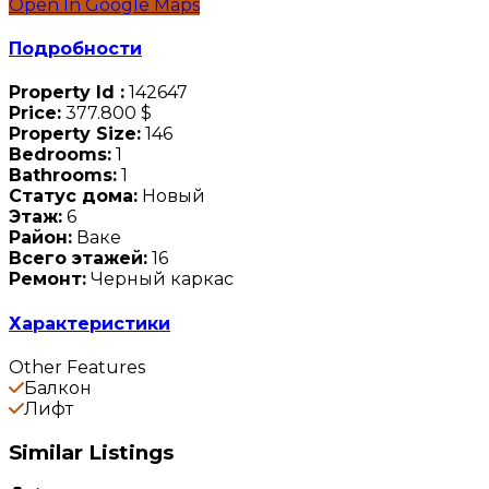
Open In Google Maps
Подробности
Property Id :
142647
Price:
377.800 $
Property Size:
146
Bedrooms:
1
Bathrooms:
1
Статус дома:
Новый
Этаж:
6
Район:
Ваке
Всего этажей:
16
Ремонт:
Черный каркас
Характеристики
Other Features
Балкон
Лифт
Similar Listings