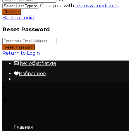
I agree with
terms & conditions
Register
Back to Login
Reset Password
Reset Password
Return to Login
hello@atflat.ge
Избранное
Главная