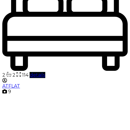
2
2
114
details
ATFLAT
9