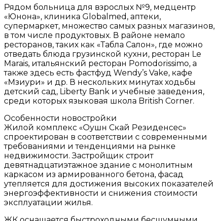
Рядом больница для взрослых №9, медцентр
«Юнона», клиника Globalmed, аптеки,
супермаркет, множество самых разных магазинов,
в том числе продуктовых. В районе немало
ресторанов, таких как «Табла Салон», где можно
отведать блюда грузинской кухни, ресторан Le
Marais, итальянский ресторан Pomodorissimo, а
также здесь есть фастфуд Wendy’s Vake, кафе
«Мзиури» и др. В нескольких минутах ходьбы
детский сад, Liberty Bank и учебные заведения,
среди которых языковая школа British Corner.
Особенности новостройки
Жилой комплекс «Оушн Скай Резиденсес»
спроектирован в соответствии с современными
требованиями и тенденциями на рынке
недвижимости. Застройщик строит
девятнадцатиэтажное здание с монолитным
каркасом из армированного бетона, фасад
утепляется для достижения высоких показателей
энергоэффективности и снижения стоимости
эксплуатации жилья.
ЖК оснащается быстроходными бесшумными