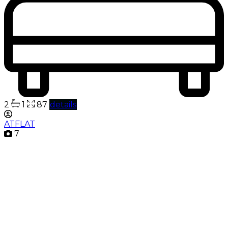
2
1
87
details
ATFLAT
7