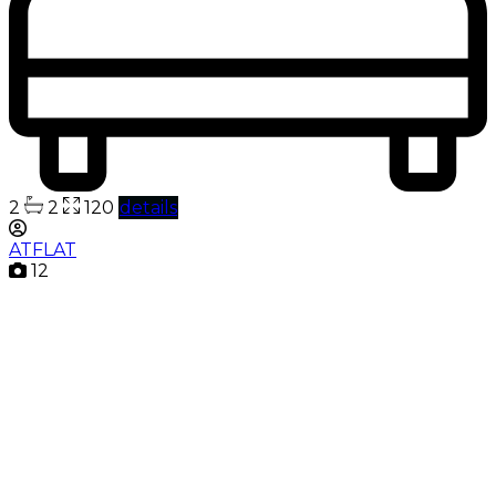
2
2
120
details
ATFLAT
12