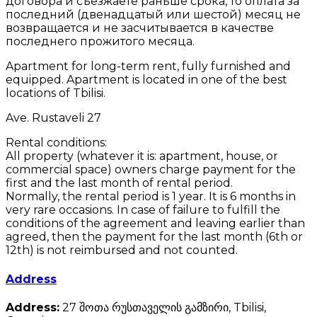
договора и съезжаете раньше срока, то оплата за
последний (двенадцатый или шестой) месяц не
возвращается и не засчитывается в качестве
последнего прожитого месяца.
Apartment for long-term rent, fully furnished and
equipped. Apartment is located in one of the best
locations of Tbilisi.
Ave. Rustaveli 27
Rental conditions:
All property (whatever it is: apartment, house, or
commercial space) owners charge payment for the
first and the last month of rental period.
Normally, the rental period is 1 year. It is 6 months in
very rare occasions. In case of failure to fulfill the
conditions of the agreement and leaving earlier than
agreed, then the payment for the last month (6th or
12th) is not reimbursed and not counted.
Address
Address:
27 შოთა რუსთაველის გამზირი, Tbilisi,