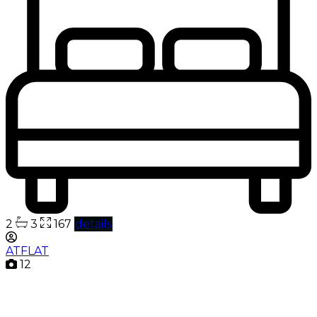
2
3
167
details
ATFLAT
12