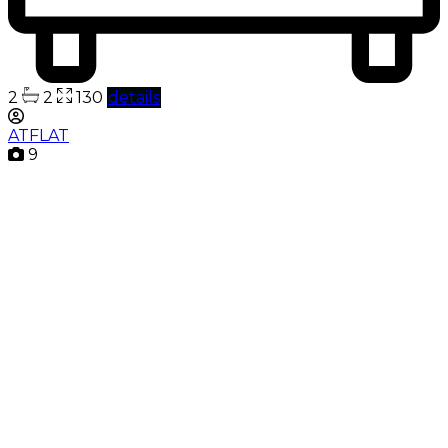
2
2
130
details
ATFLAT
9